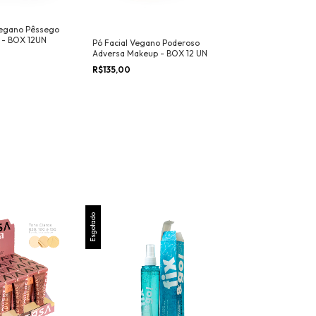
Vegano Pêssego
 - BOX 12UN
Pó Facial Vegano Poderoso
Pó Fixador Vega
Adversa Makeup - BOX 12 UN
Banana Adversa
UN
R$135,00
R$135,00
Esgotado