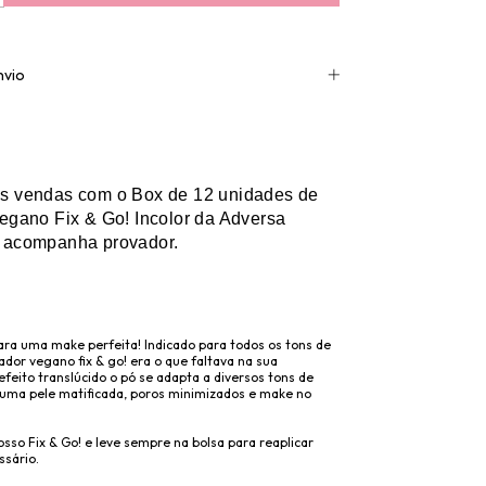
nvio
s vendas com o Box de 12 unidades de
egano Fix & Go! Incolor da Adversa
 acompanha provador.
ara uma make perfeita! Indicado para todos os tons de
xador vegano fix & go! era o que faltava na sua
feito translúcido o pó se adapta a diversos tons de
uma pele matificada, poros minimizados e make no
sso Fix & Go! e leve sempre na bolsa para reaplicar
sário.