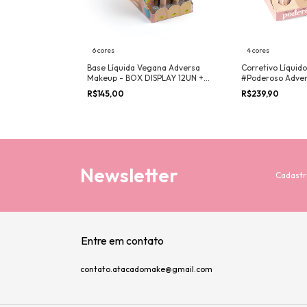
6 cores
4 cores
Base Líquida Vegana Adversa
Corretivo Líquid
Makeup - BOX DISPLAY 12UN +
#Poderoso Adver
Provadores
BOX COM 24UN
R$145,00
R$239,90
Newsletter
Cadastr
Entre em contato
contato.atacadomake@gmail.com