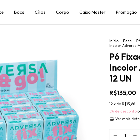
ce
Boca
Cílios
Corpo
Caixa Master
Promoção
Início
.
Face
.
P
Incolor Adversa 
Pó Fixa
Incolo
12 UN
R$135,00
12
x de
R$13,68
5% de desconto
p
Ver mais deta