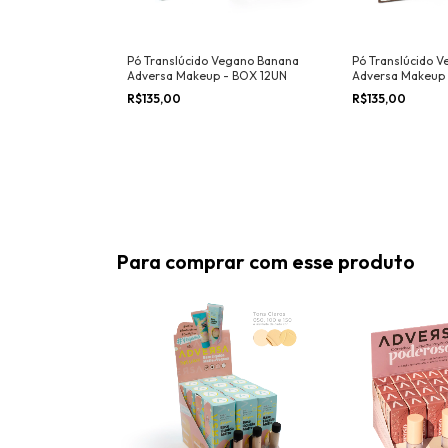
egana - Kit 24
Pó Translúcido Vegano Banana
Pó Translúcido 
Adversa Makeup - BOX 12UN
Adversa Makeup 
R$135,00
R$135,00
Para comprar com esse produto