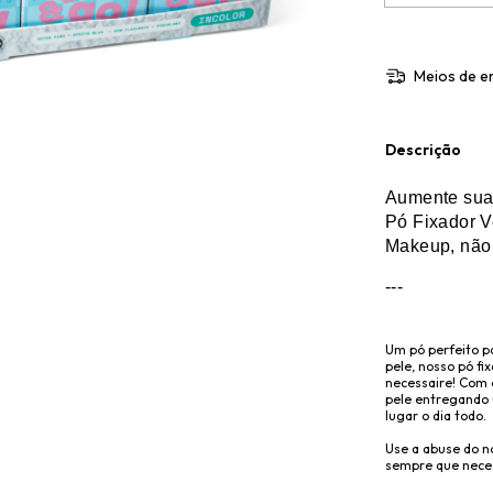
Meios de e
Descrição
Aumente sua
Pó Fixador V
Makeup, não
---
Um pó perfeito p
pele, nosso pó fi
necessaire! Com e
pele entregando 
lugar o dia todo.
Use a abuse do no
sempre que neces