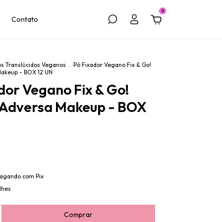
0
Contato
ós Translúcidos Veganos
.
Pó Fixador Vegano Fix & Go!
Makeup - BOX 12 UN
dor Vegano Fix & Go!
r Adversa Makeup - BOX
agando com Pix
lhes