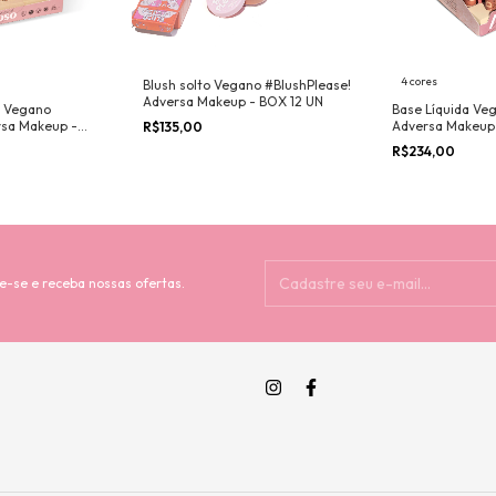
4 cores
Blush solto Vegano #BlushPlease!
Adversa Makeup - BOX 12 UN
o Vegano
Base Líquida Ve
sa Makeup -
Adversa Makeup
R$135,00
24UN + PROVA
R$234,00
e-se e receba nossas ofertas.