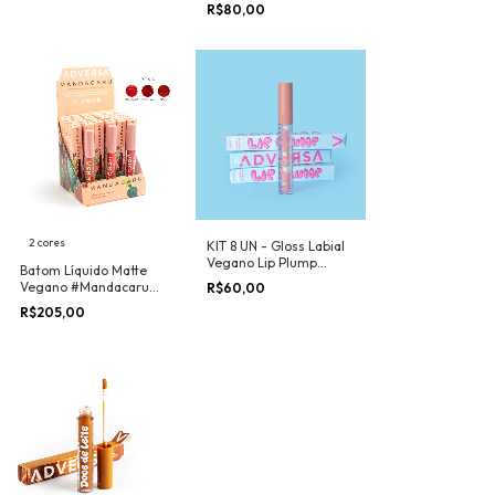
#Pin-Up Adversa
R$80,00
Makeup - POR COR
2 cores
KIT 8 UN - Gloss Labial
Vegano Lip Plump
Batom Líquido Matte
#Bocão Adversa
Vegano #Mandacaru
R$60,00
Makeup
Adversa Makeup - BOX
R$205,00
24UN + Provadores