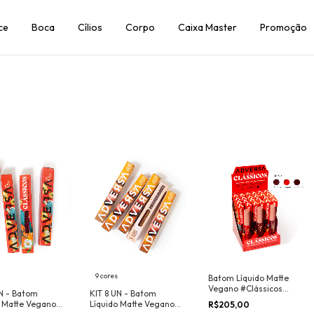
ce
Boca
Cílios
Corpo
Caixa Master
Promoção
9 cores
Batom Líquido Matte
Vegano #Clássicos
UN - Batom
KIT 8 UN - Batom
Adversa Makeup - BOX
o Matte Vegano
Líquido Matte Vegano
R$205,00
24UN + Provadores