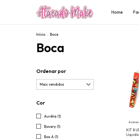
Home
Fa
Início
.
Boca
Boca
Ordenar por
Cor
Aurélia (1)
6 cores
Bovary (1)
KIT 8 
Líquid
Box A (1)