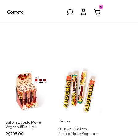
0
Contato
6 cores
Batom Líquido Matte
Vegano #Pin-Up
KIT 8 UN - Batom
Adversa Makeup - BOX
Líquido Matte Vegano
R$205,00
24UN + Provadores