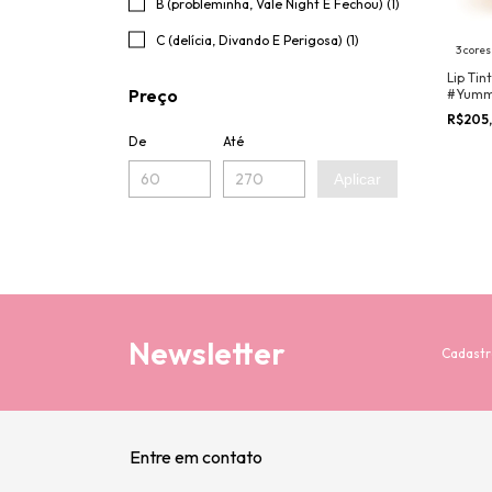
B (probleminha, Vale Night E Fechou) (1)
C (delícia, Divando E Perigosa) (1)
3 cores
Lip Tin
Preço
#Yummy
Makeup
R$205
Provad
De
Até
Aplicar
Newsletter
Cadastr
Entre em contato