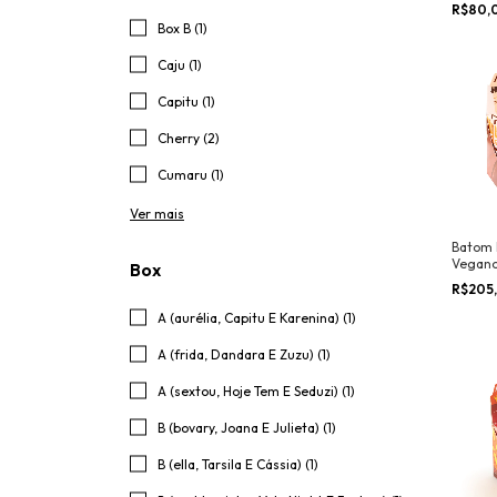
#Cláss
R$80,
Makeu
Box B (1)
Caju (1)
Capitu (1)
Cherry (2)
Cumaru (1)
Ver mais
Batom 
Vegan
Box
Advers
R$205
24UN +
A (aurélia, Capitu E Karenina) (1)
A (frida, Dandara E Zuzu) (1)
A (sextou, Hoje Tem E Seduzi) (1)
B (bovary, Joana E Julieta) (1)
B (ella, Tarsila E Cássia) (1)