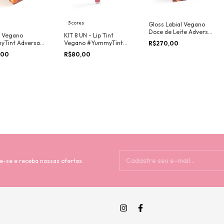
3 cores
Gloss Labial Vegano
Doce de Leite Adversa
t Vegano
KIT 8 UN - Lip Tint
Makeup - BOX 24UN
Tint Adversa
Vegano #YummyTint
R$270,00
 - BOX 24 UN +
Adversa Makeup
,00
R$80,00
or
e-se e receba nossas ofertas.