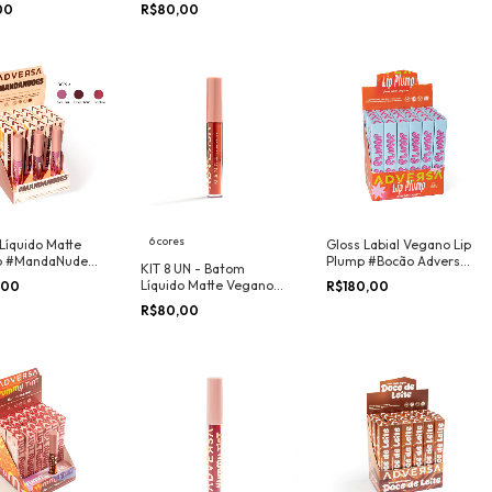
icos Adversa
#MandaNudes Adversa
00
R$80,00
p - POR COR
Makeup - POR COR
6 cores
Líquido Matte
Gloss Labial Vegano Lip
o #MandaNudes
Plump #Bocão Adversa
KIT 8 UN - Batom
a Makeup - BOX
Makeup - BOX 24UN
Líquido Matte Vegano
,00
R$180,00
 Provadores
#Mandacaru Adversa
R$80,00
Makeup - POR COR