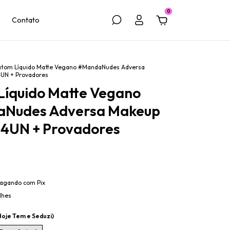
0
Contato
atom Líquido Matte Vegano #MandaNudes Adversa
UN + Provadores
Líquido Matte Vegano
Nudes Adversa Makeup
24UN + Provadores
agando com Pix
lhes
Hoje Tem e Seduzi)