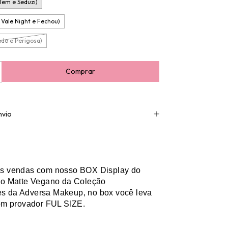
 Tem e Seduzi)
 Vale Night e Fechou)
ndo e Perigosa)
nvio
s vendas com nosso BOX Display do
do Matte Vegano da Coleção
 da Adversa Makeup, no box você leva
om provador FUL SIZE.