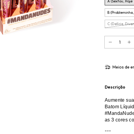
A (Sextou, Hoje
B (Probleminha,
C (Delícia, Diva
Meios de e
Descrição
Aumente sua
Batom Líqui
#MandaNudes
as 3 cores c