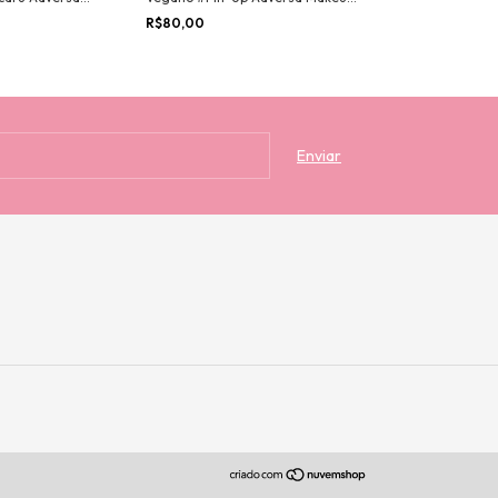
COR
- POR COR
Provador
R$80,00
R$205,00