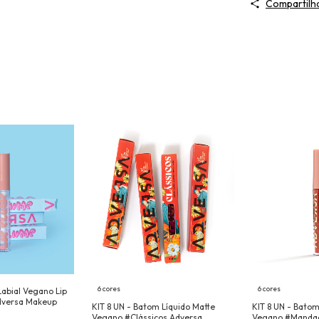
Compartilh
6 cores
6 cores
Labial Vegano Lip
dversa Makeup
KIT 8 UN - Batom Líquido Matte
KIT 8 UN - Batom
Vegano #Clássicos Adversa
Vegano #Mandac