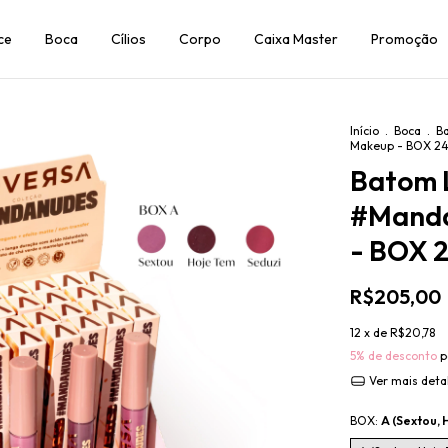
ce
Boca
Cílios
Corpo
Caixa Master
Promoção
Início
.
Boca
.
B
Makeup - BOX 24
Batom 
#Manda
- BOX 
R$205,00
12
x de
R$20,78
5% de desconto
p
Ver mais deta
BOX:
A (Sextou, 