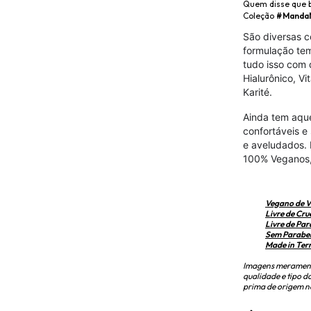
Quem disse que 
Coleção
#Manda
São diversas c
formulação tem
tudo isso com 
Hialurônico, V
Karité.
Ainda tem aqu
confortáveis e
e aveludados. 
100% Veganos,
Vegano de 
Livre de Cru
Livre de Pa
Sem Parabe
Made in Ter
Imagens meramente
qualidade e tipo d
prima de origem n