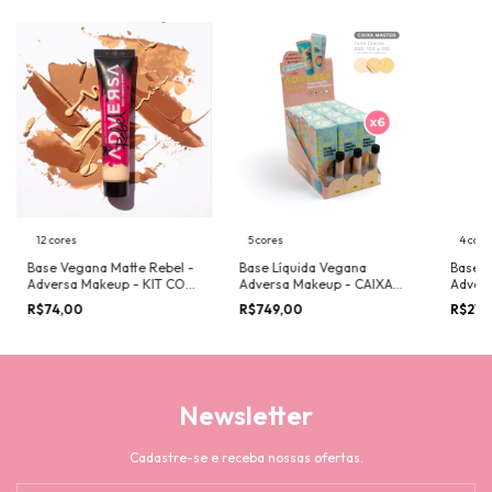
12 cores
5 cores
4 core
Base Vegana Matte Rebel -
Base Líquida Vegana
Base V
Adversa Makeup - KIT COM
Adversa Makeup - CAIXA
Adver
8 UN POR COR
MASTER
DISPL
R$74,00
R$749,00
R$210
PROV
Newsletter
Cadastre-se e receba nossas ofertas.