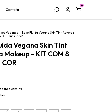
0
Contato
ases Veganas
.
Base Fluída Vegana Skin Tint Adversa
OM 8 UN POR COR
uída Vegana Skin Tint
a Makeup - KIT COM 8
R COR
agando com Pix
lhes