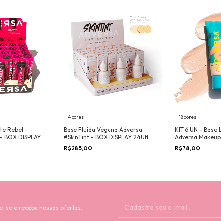
4 cores
18 cores
te Rebel -
Base Fluída Vegana Adversa
KIT 6 UN - Base 
- BOX DISPLAY
#SkinTint - BOX DISPLAY 24UN +
Adversa Makeup
DOR
PROVADOR
R$285,00
R$78,00
e-se e receba nossas ofertas.