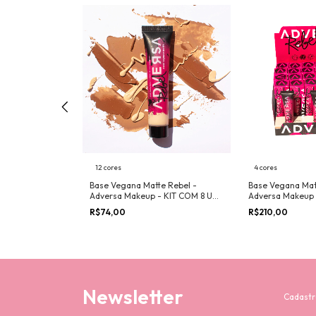
12 cores
4 cores
ana #Poderosa -
Base Vegana Matte Rebel -
Base Vegana Mat
- KIT COM 8 UN
Adversa Makeup - KIT COM 8 UN
Adversa Makeup 
POR COR
24UN + PROVA
R$74,00
R$210,00
Newsletter
Cadastr