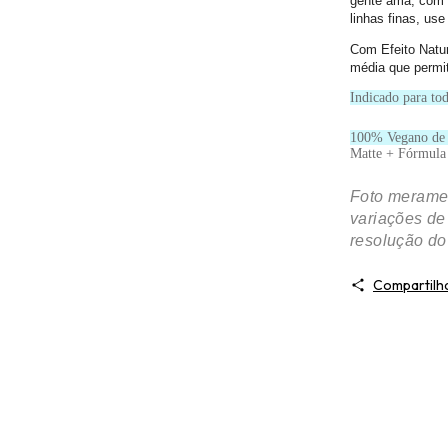
gente ama, com 
linhas finas, us
Com Efeito Natu
média que permi
Indicado para tod
100% Vegano de
Matte + Fórmula 
Foto meramen
variações de
resolução do
Compartilh