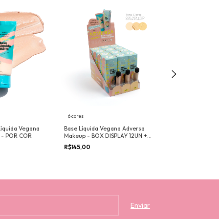
6 cores
5 cores
Líquida Vegana
Base Líquida Vegana Adversa
Base Líquida Ve
 - POR COR
Makeup - BOX DISPLAY 12UN +
Makeup - CAIX
Provadores
R$145,00
R$749,00