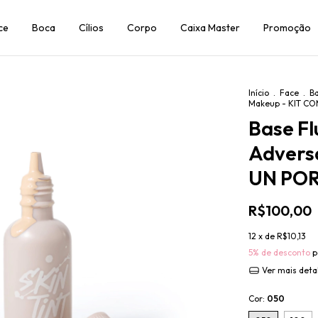
ce
Boca
Cílios
Corpo
Caixa Master
Promoção
Início
.
Face
.
B
Makeup - KIT C
Base Fl
Advers
UN PO
R$100,00
12
x de
R$10,13
5% de desconto
p
Ver mais deta
Cor:
050