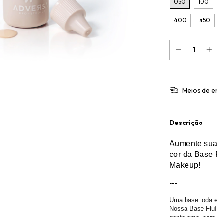
050
100
400
450
Meios de e
Descrição
Aumente sua
cor da Base 
Makeup!
---
Uma base toda e
Nossa Base Fluí