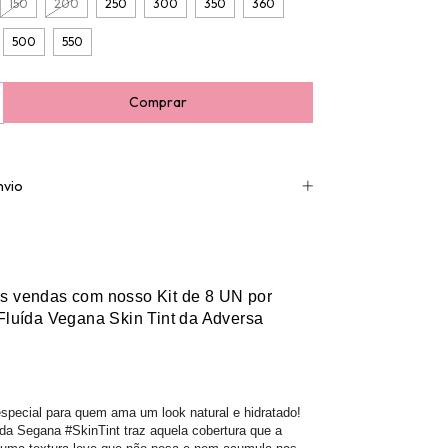
150
200
250
300
350
360
500
550
nvio
s vendas com nosso Kit de 8 UN por
Fluída Vegana Skin Tint da Adversa
special para quem ama um look natural e hidratado!
da Segana #SkinTint traz aquela cobertura que a