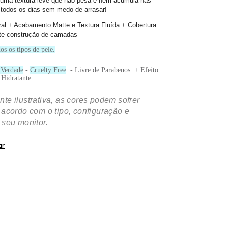
uma textura leve que não pesa e nem acumula nas
e todos os dias sem medo de arrasar!
ral + Acabamento Matte e Textura Fluída + Cobertura
te construção de camadas
os os tipos de pele.
 Verdade
-
Cruelty Free
- Livre de Parabenos + Efeito
Hidratante
te ilustrativa, as cores podem sofrer
 acordo com o tipo, configuração e
 seu monitor.
ar